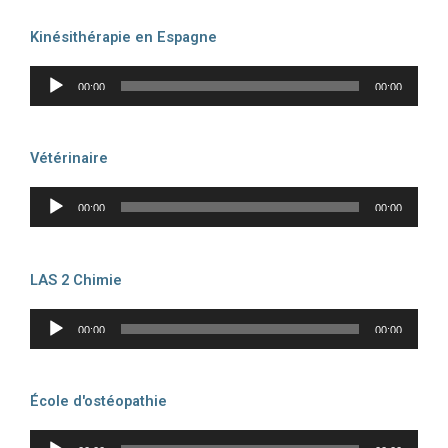
Kinésithérapie en Espagne
Lecteur
00:00
00:00
audio
Vétérinaire
Lecteur
00:00
00:00
audio
LAS 2 Chimie
Lecteur
00:00
00:00
audio
École d'ostéopathie
Lecteur