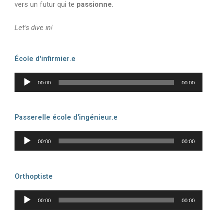
vers un futur qui te
passionne
.
Let’s dive in!
École d'infirmier.e
Lecteur
00:00
00:00
audio
Passerelle école d'ingénieur.e
Lecteur
00:00
00:00
audio
Orthoptiste
Lecteur
00:00
00:00
audio