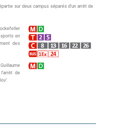
tie sur deux campus séparés d’un arrêt de
ckefeller
nsports en
ement des
 Guillaume
l’arrêt de
ov’.