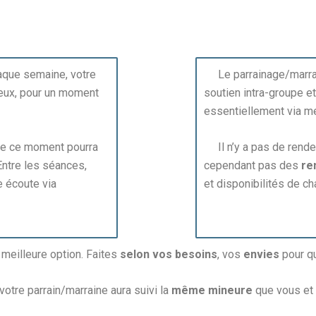
aque semaine, votre
Le parrainage/marra
deux, pour un moment
soutien intra-groupe et
essentiellement via m
de ce moment pourra
Il n’y a pas de rende
 Entre les séances,
cependant pas des
re
e écoute via
et disponibilités de ch
 meilleure option. Faites
selon vos besoins
, vos
envies
pour qu
tre parrain/marraine aura suivi la
même mineure
que vous et 