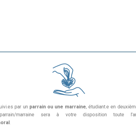
ivi.es par un
parrain ou une
marraine
, étudiant.e en deuxiè
rrain/marraine sera à votre disposition toute l
oral
.