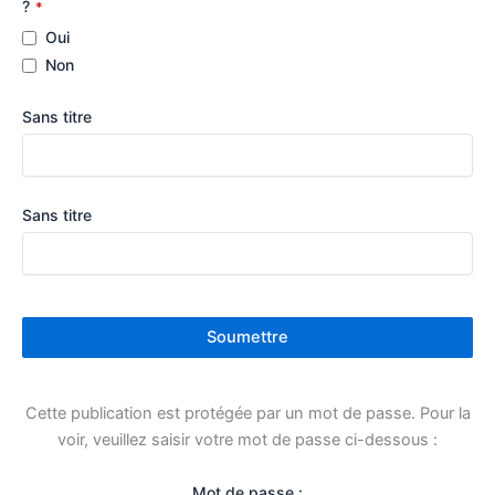
?
*
Oui
Non
Sans titre
Sans titre
Soumettre
C
Cette publication est protégée par un mot de passe. Pour la
e
voir, veuillez saisir votre mot de passe ci-dessous :
c
h
Mot de passe :
a